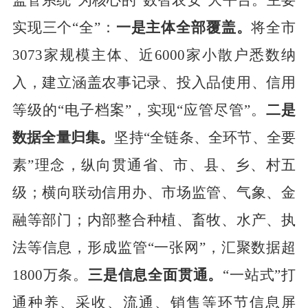
监管
系统
”
为核心的
“
数智农安
”
大平台。
主要
实现三个
“
全
”
：
一是主体全部覆盖。
将全市
30
73
家规模主体、近
6000
家小散户悉数纳
入，建立涵盖农事记录、投入品使用、信用
等级
的
“
电子
档案
”
，实现
“
应管尽管
”
。
二是
数据全量归集。
坚持
“
全链条、全环节、全要
素
”
理念，纵向贯通省、市、县、乡、村
五
级
；横向联动信用办、市场监管、气象、金
融等部门；内部整合种植、畜牧、水产、执
法等信息
，形成监管
“
一张网
”
，汇聚
数据超
1800
万条。
三是信息全面贯通。
“
一站式
”
打
通
种养、采收、流通、销售等环节信息屏