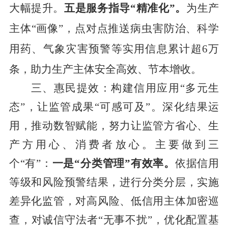
大幅提升。
五是服务指导
“
精准化
”
。
为生产
主体
“
画像
”
，
点对点
推送病虫害防治、科学
用药、气象灾害预警等实用信息累计超
6
万
条，助力生产主体安全高效、节本增收。
三、惠民
提效：
构建
信用
应用
“
多元
生
态
”
，让
监管
成果
“
可
感
可及
”
。
深化结果运
用，推动
数智
赋能，努力让监管方省心、生
产方用心、消费者放心。主要做到三
个
“
有
”
：
一是
“
分类管理
”
有效率。
依据信用
等级和风险预警结果，
进行分类分层，
实施
差异化
监管
，对高风险、低信用主体加密
巡
查
，对诚信守法者
“
无事不扰
”
，优化配置基