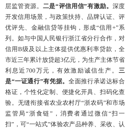
层监管资源
。
二是
“
评信用信
”
有激励。
深
度
开发
信用
场景
，与政策扶持、品牌认证、评
优评先、金融信贷等挂钩，
形成
“
信用
+”
系
列
。如与中国人民银行浙江省分行合作，对
信用
B
级及以上主体提供优惠利率贷款，
全
市
近三年累计放贷超
3
亿元，
为生产主体
节省
利息近
700
万元，有效激励诚信生产。
三
是
“
一证通行
”
有凭据。
全面推行承诺达标合
格证，个性化定制
、
便捷化开具、扫码化查
验。无缝衔接省
农业农村厅
“
浙农码
”
和
市场
监管局
“
浙食链
”
，
消费者通过微信
“扫一
扫”
，可
“
一站式
”
体验农产品种养、采收、认