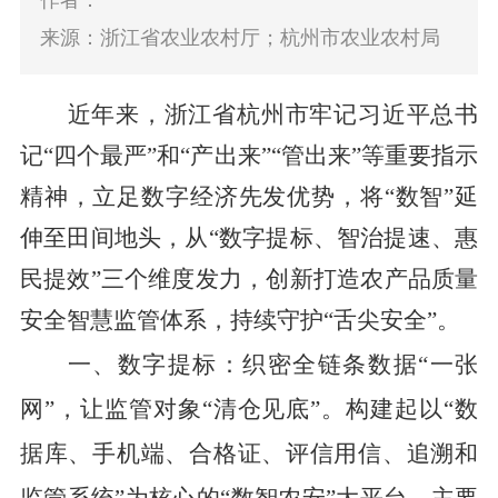
作者：
来源：浙江省农业农村厅；杭州市农业农村局
近年来，浙江省
杭州市
牢记习近平总书
记
“
四个最严
”
和
“
产出来
”“
管出来
”
等重要指示
精神，立足数字经济
先发优势
，将
“
数智
”
延
伸至田间地头，
从
“
数字
提标
、智治提
速
、惠
民
提
效
”
三个维度
发力，
创新打造
农产品质量
安全
智慧监管体系，持续守护
“
舌尖
安全
”
。
一、数字
提标
：织密全链条数据
“
一张
网
”，让监管
对象
“清仓见底”
。
构建
起
以
“
数
据
库、
手机
端、
合格证
、
评信用信
、
追溯和