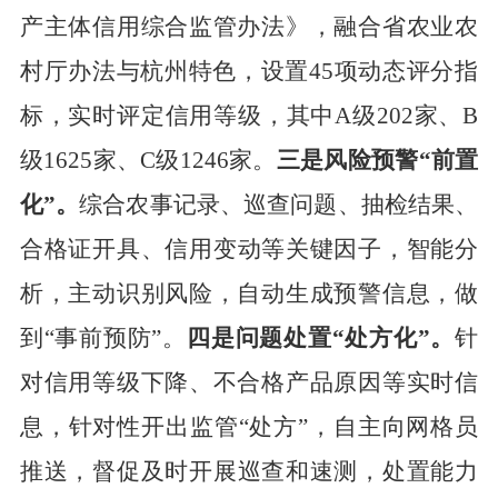
产主体信用综合监管办法》，融合省农业农
村厅办法与杭州特色，设置
45
项动态评分指
标，实时评定
信用等级，其中
A
级
202
家、
B
级
16
25
家、
C
级
1
246
家。
三是风险预警
“
前置
化
”
。
综合农事记录、巡查问题、抽检结果、
合格证
开具、信用变动等关键因子，智能分
析，主动识别风险，自动生成预警信息
，做
到
“
事前预防
”
。
四是问题处置
“
处方化
”
。
针
对信用等级下降、不合格产品原因
等实时信
息，针对性开出监管
“
处方
”
，自主向网格员
推送，督
促及时开展巡查和
速测
，处置能力