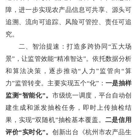
障，
进一步
实现农产品信息可共享、源头可
追溯、流向可追踪、风险可管控、责任可追
究。
二、智治
提速
：打造多跨协同
“
五大场
景
”
，让监管效能
“
精准智达
”
。
依托数据分析
和算法决策
，
逐步推动
“
人
力
”
监管向
“
算
力
”
监管
转变
。主要实现五个
“
化
”
：
一是抽样
监测
“
智能化
”
。
市级统一调度，平台
自动创
建生成和
派发抽检任务，即时上传抽检结
果，
实现
“
双随机
”
抽检
基本覆盖
。
二是信用
评价
“
实时化
”
。
创新出台《杭州市农产品生