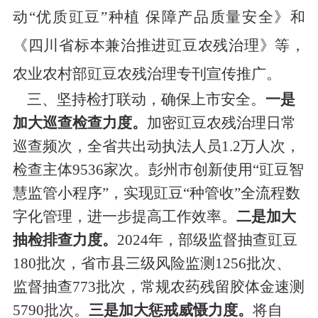
动
“
优质
豇豆
”
种植 保障产品质量安全》和
《四川省标本兼治推进豇豆农残治理》
等
，
农业农村
部豇豆农残治理专刊宣传推广。
三、坚持检打联动，确保上市安全。
一是
加大巡查检查力度。
加密豇豆农残治理日常
巡查频次，全省
共出动
执法人员
1.2
万
人次，
检查主体
9536
家
次
。
彭州市创新使用
“
豇豆智
慧监管小程序
”
，实现豇豆
“
种管收
”
全流程数
字化管理，进一步提高工作效率。
二是加大
抽检排查力度。
2024
年
，
部级监督抽查豇豆
180
批次，省市县三级风险监测
1256
批次、
监督抽查
773
批次，
常规农药残留
胶体金速测
5790
批次。
三是加大惩戒威慑力度。
将自