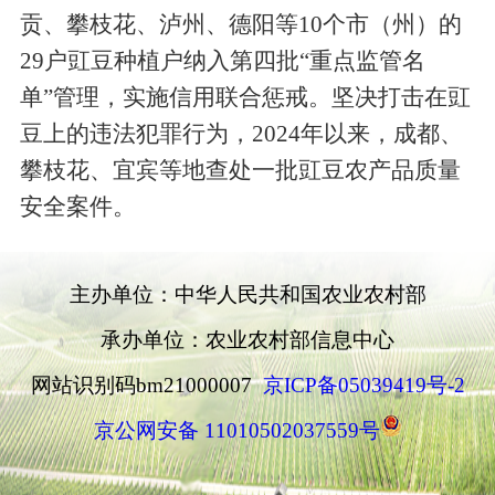
贡、攀枝花、泸州、德阳等
10
个市
（
州
）
的
29
户豇豆种植
户
纳入第四批
“
重点监
管
名
单
”
管理，实施
信用
联合惩戒。坚决打击在豇
豆上的违法犯罪行为，
2024
年
以来，成都、
攀枝花、宜宾等地查处
一批豇豆农产品质量
安全
案件。
主办单位：中华人民共和国农业农村部
承办单位：农业农村部信息中心
网站识别码bm21000007
京ICP备05039419号-2
京公网安备 11010502037559号