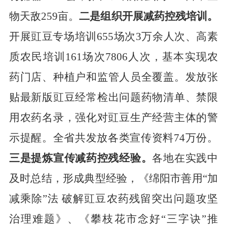
物天敌
259
亩。
二是组织开展减药控残培训。
开展豇豆专场培训
655
场次
3
万余人次、高素
质农民培训
161
场次
7806
人次，基本实现农
药门店、
种植户
和监管人员全覆盖。
发放
张
贴最新版
豇豆经常检出问题
药物
清单
、
禁
限
用农药名录，强化对豇豆
生产经营主体
的警
示提醒。
全省共发放各类宣传资料
74
万份。
三是提炼宣传减药控残经验。
各地在实践中
及时总结，形成典型经验，《绵阳市善用
“
加
减乘除
”
法 破解豇豆农药残留突出问题攻坚
治理难题》、《攀枝花市念好
“
三字诀
”
推