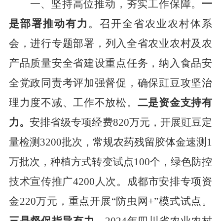
一、坚持高位推动，夯实工作保障。
一
是部署推动有力
。
召开全省
农业农村体系
会，
进行专题部署，列入全省农业农村及农
产品质量安全省建设重点任务，纳入食品安
全党政同责考评加强督促，确保豇豆攻坚治
理力度不减、工作不放松。
二是资金支持有
力。
安排省级专项经费
820
万元，开展豇豆定
量
检
测
3200
批次，
常规农药残留
胶体金
速测
1
万批次，
种植方式转变试点
100
个
，
绿色防控
技术宣传推广
4200
人次
。成都市安排专项资
金
220
万元，重点开展
“
防虫网
+”
模式试点。