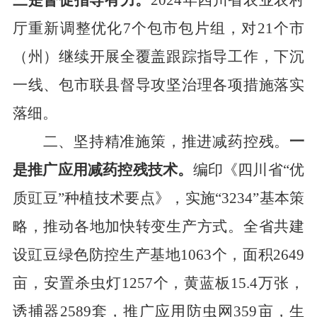
三是督促指导有力。
2024
年
四川省农业农村
厅重新调整优化
7
个包市包片组，对
21
个市
（州）继续开展全覆盖跟踪指导工作，下沉
一线、包市联县督导攻坚治理各项措施落实
落细。
二、坚持精准施策，推进减药控残。
一
是推广应用减药控残技术。
编印《四川省
“
优
质
豇豆
”
种植技术要点》，实施
“3234”
基本策
略，推动各地加快转变生产方式
。
全省共建
设豇豆绿色防控生产基地
1063
个
，
面积
2649
亩，安置杀虫灯
1257
个，黄蓝板
15.4
万张，
诱捕器
2589
套，推广应用防虫网
359
亩，生