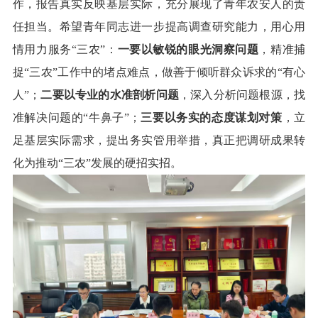
作，报告真实反映基层实际，充分展现了青年农安人的责
任担当。希望青年同志进一步提高调查研究能力，
用心用
情用力服务
“三农”：
一要以敏锐的眼光洞察问题
，
精准捕
捉
“三农”工作中的堵点难点，
做善于倾听群众诉求的
“有心
人”
；
二要以专业的水准剖析问题
，深入分析问题根源，找
准解决问题的
“牛鼻子”；
三要以务实的态度谋划对策
，立
足基层实际需求，提出务实管用举措，真正把调研成果转
化为推动
“三农”发展的硬招实招。