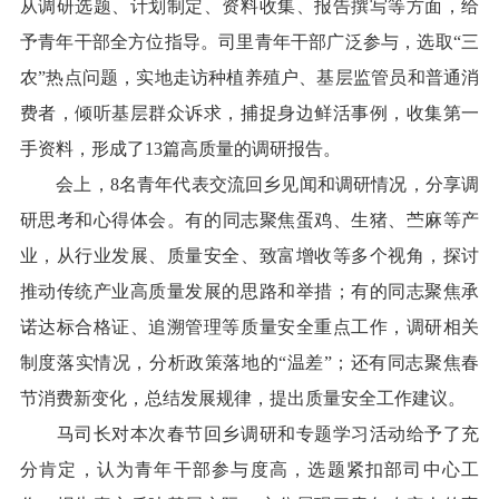
从调研选题、计划制定、资料收集、报告撰写等方面，给
予青年干部全方位指导。司里青年干部广泛参与，选取
“
三
农
”
热点问题
，
实地走访
种植
养殖户、基层监管员和普通消
费者，倾听基层群众诉求，捕捉身边鲜活事例，收集第一
手资料，形成了
13
篇高质量的调研报告。
会上，
8
名青年代表
交流
回乡
见闻和
调研情况
，分享调
研思考和心得体会
。
有的
同志
聚焦蛋鸡、生猪、苎麻等产
业，从行业发展、质量安全、致富增收等多个视角，探讨
推动传统产业高质量发展的思路和举措；
有的
同志
聚焦承
诺达标合格证、追溯管理等质量安全重点工作，调研相关
制度落实情况，分析政策落地的
“温差”；
还有
同志聚焦春
节消费新变化，总结发展规律，提出质量安全工作建议。
马司长对本次春节回乡调研和专题学习活动给予了充
分肯定，认为青年干部参与度高，选题紧扣部司中心工