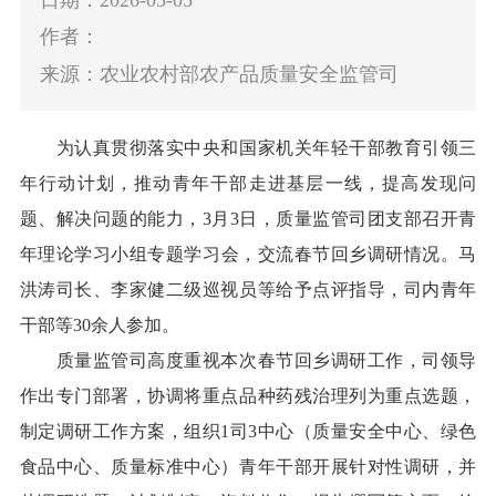
作者：
来源：农业农村部农产品质量安全监管司
为认真贯彻落实中央和国家机关年轻干部
教育引领三
年行动计划
，推动青年干部走进基层一线，提高
发现问
题、解决问题的能力
，
3
月
3
日
，质量监管司团支部召开
青
年理论学习小组专题
学习
会，
交流
春节回乡调研情况。马
洪涛司长
、李家健二级巡视员等
给予
点评
指导，司内青年
干部等
30
余
人
参加。
质量监管司高度重视本次春节回乡调研工作
，司领导
作出专门部署，协调将重点品种药残治理列为重点选题，
制定调研工作方案，组织
1
司
3
中心
（质量安全中心、绿色
食品中心、质量标准中心）
青年干部开展针对性调研，并